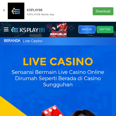
×
KSPLAY88
Download
KSPLAY88 Mobile App
MASUK
DAFTAR
BERANDA
Live Casino